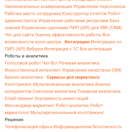
Омниканальные коммуникации
Управление персоналом
Рабочее место сотрудника
Конструктор отчетов
Робот-
администратор
Управление рабочими ресурсами
База
знаний
Управление сделками
ПИП (API) для УВК (CRM)
Чат для сайта
Оценка эффективности работы
Все
возможности колл-центра
Интеграции
Интеграции по
ПИП (API)
Вебхуки
Интеграция с 1С
Все интеграции
Роботы и аналитика
Голосовой робот
Чат-бот
Речевая аналитика
Искусственный интеллект
Управление качеством (QM)
Бизнес-аналитика
Сервисы для маркетинга
Коллтрекинг
Мультиканальная аналитика
Анализ
конкурентов
Сквозная аналитика
Товарная аналитика
Email-трекинг
Окупаемость инвестиций
Мессенджер‑маркетинг
Робот-аналитик
Робот-
маркетолог
Мультирегиональный коллтрекинг
Решения
Телефонизация офиса
Информационная безопасность