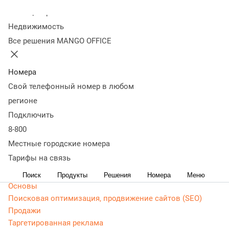
Колл-центр
Веб-разработка: полезные советы для маркетологов:
Недвижимость
примеры, технические задания, чек-листы и многое
Все решения MANGO OFFICE
другое
CRM маркетинг
Номера
Аналитика
Свой телефонный номер в любом
Веб-аналитика
Веб-разработка
регионе
Контекстная реклама
Подключить
Google Adwords (ADS)
8-800
Яндекс Директ
Местные городские номера
Контент-маркетинг
Тарифы на связь
Мессенджеры
Поиск
Продукты
Решения
Номера
Меню
Основы
Поисковая оптимизация, продвижение сайтов (SEO)
Продажи
Таргетированная реклама