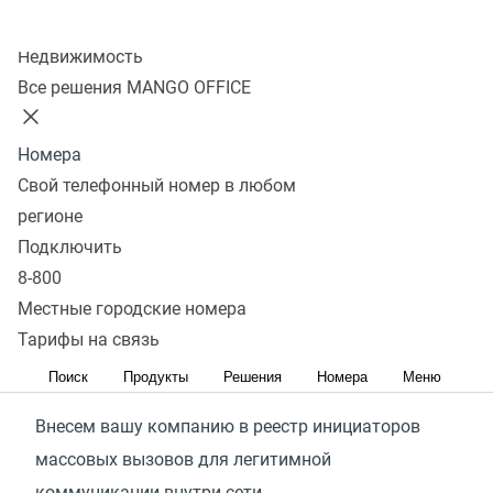
Стоимость
Подключить
Колл-центр
Недвижимость
Все решения MANGO OFFICE
Что входит в услугу?
Номера
Свой телефонный номер в любом
Верификация
регионе
Подключить
Проверим, подходит ли деятельность вашей
8-800
компании для регистрации в реестре инициаторов
Местные городские номера
массовых вызовов
Тарифы на связь
Регистрация
Поиск
Продукты
Решения
Номера
Меню
Внесем вашу компанию в реестр инициаторов
массовых вызовов для легитимной
коммуникации внутри сети