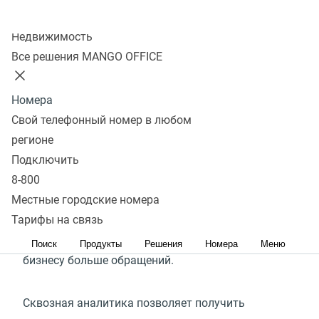
Колл-центр
Подключить
Недвижимость
Все решения MANGO OFFICE
Что такое сквозная
Номера
аналитика
Свой телефонный номер в любом
регионе
Сквозная аналитика — это инструмент
Подключить
для анализа эффективности рекламы. Система
8-800
собирает статистику на каждом этапе
Местные городские номера
клиентского пути от просмотра объявления
Тарифы на связь
до сделки и показывает, какие каналы приносят
Поиск
Продукты
Решения
Номера
Меню
бизнесу больше обращений.
Сквозная аналитика позволяет получить