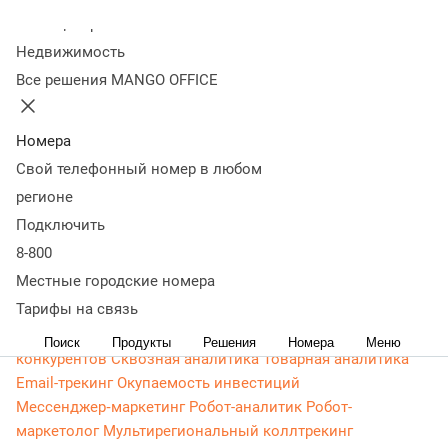
Контакт-центр
Колл-центр
Омниканальный контакт-центр
Исходящий обзвон
Недвижимость
Омниканальные коммуникации
Управление персоналом
Все решения MANGO OFFICE
Рабочее место сотрудника
Конструктор отчетов
Робот-
администратор
Управление рабочими ресурсами
База
Номера
знаний
Управление сделками
ПИП (API) для УВК (CRM)
Чат для сайта
Оценка эффективности работы
Все
Свой телефонный номер в любом
возможности колл-центра
Интеграции
Интеграции по
регионе
ПИП (API)
Вебхуки
Интеграция с 1С
Все интеграции
Подключить
Роботы и аналитика
8-800
Голосовой робот
Чат-бот
Речевая аналитика
Местные городские номера
Искусственный интеллект
Управление качеством (QM)
Тарифы на связь
Бизнес-аналитика
Сервисы для маркетинга
Коллтрекинг
Мультиканальная аналитика
Анализ
Поиск
Продукты
Решения
Номера
Меню
конкурентов
Сквозная аналитика
Товарная аналитика
Email-трекинг
Окупаемость инвестиций
Мессенджер‑маркетинг
Робот-аналитик
Робот-
маркетолог
Мультирегиональный коллтрекинг