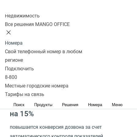
Оцените эффективность
Колл-центр
Робота-администратора
Недвижимость
Все решения MANGO OFFICE
1 минута
Номера
тратится на сбор данных из CRM‑систему
Свой телефонный номер в любом
и передачу их в исходящий обзвон
регионе
Подключить
в 30 раз
8-800
Местные городские номера
быстрее происходит подготовка исходящего
Тарифы на связь
обзвона
Поиск
Продукты
Решения
Номера
Меню
на 15%
повышается конверсия дозвона за счет
автоматического контроля показателей