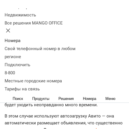
объявлений
Колл-центр
Недвижимость
Все решения MANGO OFFICE
21 мая
4 535
Оглавление
Что такое фид Авито и зачем он нужен
Номера
бизнесу
Требования Авито к фиду
Как создать фид для
Свой телефонный номер в любом
Авито
Как загружать фид на Авито
Распространенные
регионе
ошибки в отчете и способы их решения
Выводы
Подключить
← Журнал
8-800
Размещать объявления на Авито вручную удобно только
Местные городские номера
частным лицам. Если речь о бизнесе, то часто нужно
Тарифы на связь
публиковать десятки или даже сотни объявлений
одновременно. И на их создание, обновление и контроль
Поиск
Продукты
Решения
Номера
Меню
будет уходить неоправданно много времени.
В этом случае используют автозагрузку Авито — она
автоматически размещает объявления, что существенно