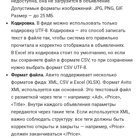
недоступна, она не загрузится в объявление.
Допустимые форматы изображений: JPG, PNG, GIF.
Размер — до 25 МБ.
Кодировка.
В фиде можно использовать только
кодировку UTF-8. Кодировка — это способ записать
текст в файле так, чтобы система его правильно
прочитала и корректно отображала в объявлениях.
В Excel эта кодировка стоит по умолчанию, но если
вы сохраняете файл в формате CSV, то при сохранении
нужно выбрать формат CSV UTF-8.
Формат файла.
Авито поддерживает несколько
форматов фида: XML, CSV и Excel (XLSX). Формат Avito
XML используется как основной. Это текстовый файл
с разметкой через теги — например: <Ad>, <Price>,
<Title>. Внутри каждого объявления параметры
передаются через такие теги. Если используется XML,
важно соблюдать структуру: все теги должны быть
корректно открыты и закрыты — например, <Price>
должен заканчиваться </Price>.