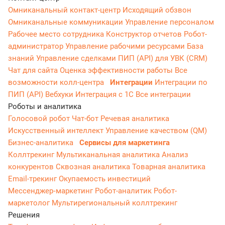
Омниканальный контакт-центр
Исходящий обзвон
Омниканальные коммуникации
Управление персоналом
Рабочее место сотрудника
Конструктор отчетов
Робот-
администратор
Управление рабочими ресурсами
База
знаний
Управление сделками
ПИП (API) для УВК (CRM)
Чат для сайта
Оценка эффективности работы
Все
возможности колл-центра
Интеграции
Интеграции по
ПИП (API)
Вебхуки
Интеграция с 1С
Все интеграции
Роботы и аналитика
Голосовой робот
Чат-бот
Речевая аналитика
Искусственный интеллект
Управление качеством (QM)
Бизнес-аналитика
Сервисы для маркетинга
Коллтрекинг
Мультиканальная аналитика
Анализ
конкурентов
Сквозная аналитика
Товарная аналитика
Email-трекинг
Окупаемость инвестиций
Мессенджер‑маркетинг
Робот-аналитик
Робот-
маркетолог
Мультирегиональный коллтрекинг
Решения