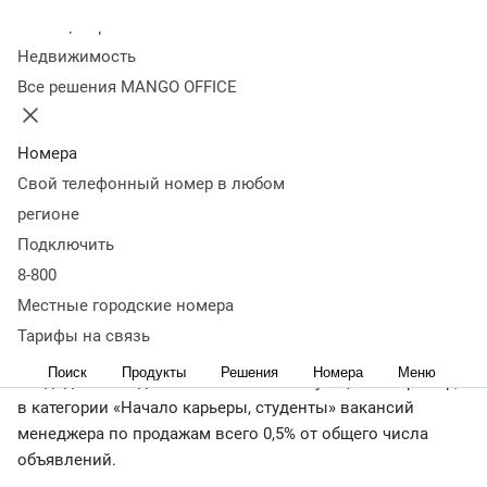
Колл-центр
13 сентября 2022
54 307
Недвижимость
Оглавление
Все решения MANGO OFFICE
Чем занимается менеджер по продажам
Ключевые
знания и умения
Как добиться успеха
Как преодолеть
трудности
Где учиться профессии
Коротко о главном
Номера
< назад
Свой телефонный номер в любом
По данным сервиса HeadHunter, одной из наиболее
регионе
востребованных отраслей для молодых специалистов в
Подключить
2022 году остаются
продажи
и обслуживание клиентов —
8-800
доля таких вакансий на сайте составляет
41%
. При
этом работодатели ищут сотрудников, которые уже
Местные городские номера
владеют базовыми навыками. Спрос и уровень
Тарифы на связь
конкуренции — высокие, поэтому и требования к
Поиск
Продукты
Решения
Номера
Меню
кандидатам на должность соответствующие. Например,
в категории «Начало карьеры, студенты» вакансий
менеджера по продажам всего 0,5% от общего числа
объявлений.