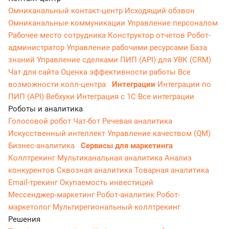
Омниканальный контакт-центр
Исходящий обзвон
Омниканальные коммуникации
Управление персоналом
Рабочее место сотрудника
Конструктор отчетов
Робот-
администратор
Управление рабочими ресурсами
База
знаний
Управление сделками
ПИП (API) для УВК (CRM)
Чат для сайта
Оценка эффективности работы
Все
возможности колл-центра
Интеграции
Интеграции по
ПИП (API)
Вебхуки
Интеграция с 1С
Все интеграции
Роботы и аналитика
Голосовой робот
Чат-бот
Речевая аналитика
Искусственный интеллект
Управление качеством (QM)
Бизнес-аналитика
Сервисы для маркетинга
Коллтрекинг
Мультиканальная аналитика
Анализ
конкурентов
Сквозная аналитика
Товарная аналитика
Email-трекинг
Окупаемость инвестиций
Мессенджер‑маркетинг
Робот-аналитик
Робот-
маркетолог
Мультирегиональный коллтрекинг
Решения