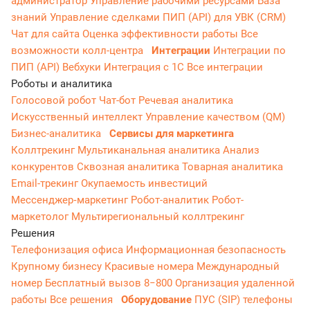
администратор
Управление рабочими ресурсами
База
знаний
Управление сделками
ПИП (API) для УВК (CRM)
Чат для сайта
Оценка эффективности работы
Все
возможности колл-центра
Интеграции
Интеграции по
ПИП (API)
Вебхуки
Интеграция с 1С
Все интеграции
Роботы и аналитика
Голосовой робот
Чат-бот
Речевая аналитика
Искусственный интеллект
Управление качеством (QM)
Бизнес-аналитика
Сервисы для маркетинга
Коллтрекинг
Мультиканальная аналитика
Анализ
конкурентов
Сквозная аналитика
Товарная аналитика
Email-трекинг
Окупаемость инвестиций
Мессенджер‑маркетинг
Робот-аналитик
Робот-
маркетолог
Мультирегиональный коллтрекинг
Решения
Телефонизация офиса
Информационная безопасность
Крупному бизнесу
Красивые номера
Международный
номер
Бесплатный вызов 8−800
Организация удаленной
работы
Все решения
Оборудование
ПУС (SIP) телефоны