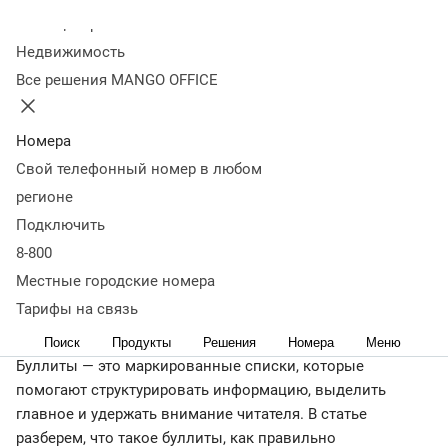
Колл-центр
07 мая
5 328
Недвижимость
Оглавление
Все решения MANGO OFFICE
Буллиты: что это такое простыми словами
Для чего
нужны буллиты в тексте
Влияние буллитов на SEO
и поведение посетителей
Где применяют
Номера
буллиты
Основные виды буллитов и списков
Как
Свой телефонный номер в любом
правильно оформлять списки
Рекомендации
регионе
по эффективному использованию буллитов
Примеры
Подключить
буллитов в тексте на лендингах
Альтернативы буллитам:
8-800
чем можно заменить
Главное: что такое буллиты в тексте
← Журнал
Местные городские номера
Тарифы на связь
В эпоху клипового мышления пользователи сканируют
страницы, выхватывая отдельные фрагменты.
Поиск
Продукты
Решения
Номера
Меню
Буллиты — это маркированные списки, которые
помогают структурировать информацию, выделить
главное и удержать внимание читателя. В статье
разберем, что такое буллиты, как правильно