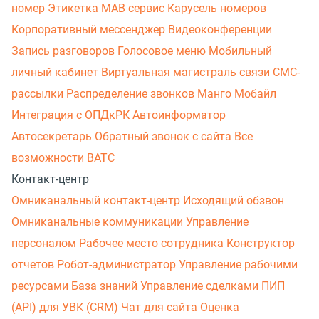
номер
Этикетка
МАВ сервис
Карусель номеров
Корпоративный мессенджер
Видеоконференции
Запись разговоров
Голосовое меню
Мобильный
личный кабинет
Виртуальная магистраль связи
СМС-
рассылки
Распределение звонков
Манго Мобайл
Интеграция с ОПДкРК
Автоинформатор
Автосекретарь
Обратный звонок с сайта
Все
возможности ВАТС
Контакт-центр
Омниканальный контакт-центр
Исходящий обзвон
Омниканальные коммуникации
Управление
персоналом
Рабочее место сотрудника
Конструктор
отчетов
Робот-администратор
Управление рабочими
ресурсами
База знаний
Управление сделками
ПИП
(API) для УВК (CRM)
Чат для сайта
Оценка