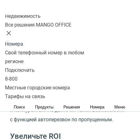
Колл-центр
Подключить
Недвижимость
Все решения MANGO OFFICE
Получите максимум
Номера
с автоперезвоном
Свой телефонный номер в любом
по пропущенным
регионе
Подключить
Уменьшите отток клиентов
8-800
Местные городские номера
Клиенты не любят ждать, поэтому если быстро
Тарифы на связь
не получают ответа, то тут же уходят за решением
Поиск
Продукты
Решения
Номера
Меню
к конкурентам. Не дайте им такой возможности
с функцией автоперезвон по пропущенным.
Увеличьте ROI