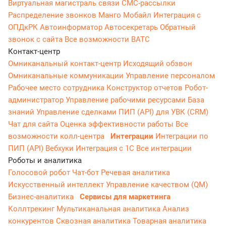
Виртуальная магистраль связи
СМС-рассылки
Распределение звонков
Манго Мобайл
Интеграция с
ОПДкРК
Автоинформатор
Автосекретарь
Обратный
звонок с сайта
Все возможности ВАТС
Контакт-центр
Омниканальный контакт-центр
Исходящий обзвон
Омниканальные коммуникации
Управление персоналом
Рабочее место сотрудника
Конструктор отчетов
Робот-
администратор
Управление рабочими ресурсами
База
знаний
Управление сделками
ПИП (API) для УВК (CRM)
Чат для сайта
Оценка эффективности работы
Все
возможности колл-центра
Интеграции
Интеграции по
ПИП (API)
Вебхуки
Интеграция с 1С
Все интеграции
Роботы и аналитика
Голосовой робот
Чат-бот
Речевая аналитика
Искусственный интеллект
Управление качеством (QM)
Бизнес-аналитика
Сервисы для маркетинга
Коллтрекинг
Мультиканальная аналитика
Анализ
конкурентов
Сквозная аналитика
Товарная аналитика