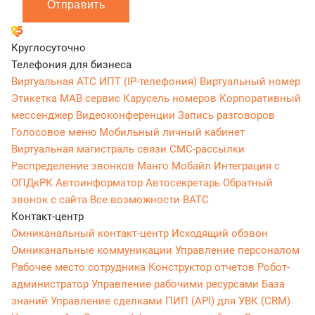
Отправить
Круглосуточно
Телефония для бизнеса
Виртуальная АТС
ИПТ (IP-телефония)
Виртуальный номер
Этикетка
МАВ сервис
Карусель номеров
Корпоративный
мессенджер
Видеоконференции
Запись разговоров
Голосовое меню
Мобильный личный кабинет
Виртуальная магистраль связи
СМС-рассылки
Распределение звонков
Манго Мобайл
Интеграция с
ОПДкРК
Автоинформатор
Автосекретарь
Обратный
звонок с сайта
Все возможности ВАТС
Контакт-центр
Омниканальный контакт-центр
Исходящий обзвон
Омниканальные коммуникации
Управление персоналом
Рабочее место сотрудника
Конструктор отчетов
Робот-
администратор
Управление рабочими ресурсами
База
знаний
Управление сделками
ПИП (API) для УВК (CRM)