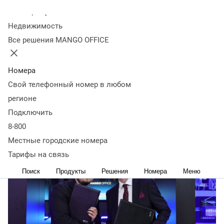
стратегическом
Колл-центр
Недвижимость
сотрудничестве
Все решения MANGO OFFICE
19 мая
3 448
Номера
Партнерство предусматривает совместные проекты в
Свой телефонный номер в любом
сфере цифровизации корпоративных коммуникаций для
регионе
бизнеса и государственных организаций.
Подключить
8-800
Местные городские номера
Тарифы на связь
Поиск
Продукты
Решения
Номера
Меню