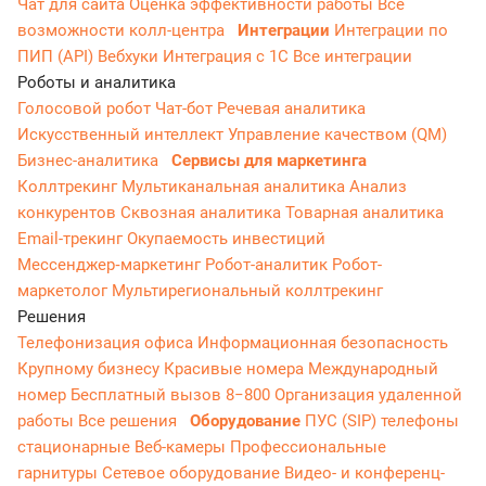
Чат для сайта
Оценка эффективности работы
Все
возможности колл-центра
Интеграции
Интеграции по
ПИП (API)
Вебхуки
Интеграция с 1С
Все интеграции
Роботы и аналитика
Голосовой робот
Чат-бот
Речевая аналитика
Искусственный интеллект
Управление качеством (QM)
Бизнес-аналитика
Сервисы для маркетинга
Коллтрекинг
Мультиканальная аналитика
Анализ
конкурентов
Сквозная аналитика
Товарная аналитика
Email-трекинг
Окупаемость инвестиций
Мессенджер‑маркетинг
Робот-аналитик
Робот-
маркетолог
Мультирегиональный коллтрекинг
Решения
Телефонизация офиса
Информационная безопасность
Крупному бизнесу
Красивые номера
Международный
номер
Бесплатный вызов 8−800
Организация удаленной
работы
Все решения
Оборудование
ПУС (SIP) телефоны
стационарные
Веб-камеры
Профессиональные
гарнитуры
Сетевое оборудование
Видео- и конференц-