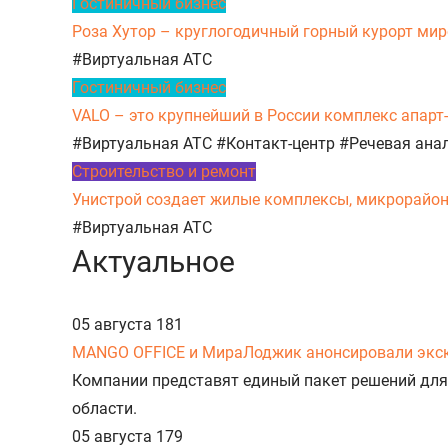
Гостиничный бизнес
Роза Хутор – круглогодичный горный курорт миро
#Виртуальная АТС
Гостиничный бизнес
VALO – это крупнейший в России комплекс апарт
#Виртуальная АТС
#Контакт-центр
#Речевая ана
Строительство и ремонт
Унистрой создает жилые комплексы, микрорайоны,
#Виртуальная АТС
Актуальное
05 августа
181
MANGO OFFICE и МираЛоджик анонсировали экс
Компании представят единый пакет решений для
области.
05 августа
179