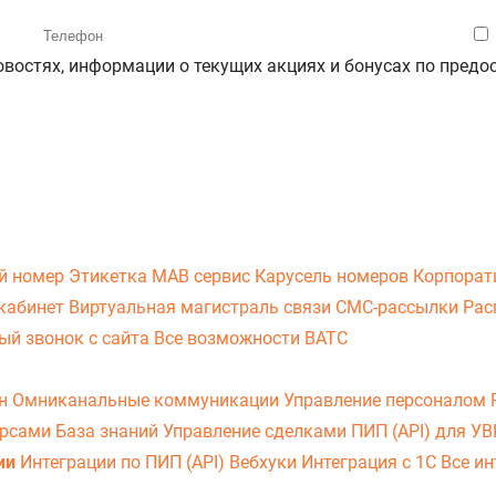
новостях, информации о текущих акциях и бонусах по пре
й номер
Этикетка
МАВ сервис
Карусель номеров
Корпорат
кабинет
Виртуальная магистраль связи
СМС-рассылки
Рас
ый звонок с сайта
Все возможности ВАТС
он
Омниканальные коммуникации
Управление персоналом
урсами
База знаний
Управление сделками
ПИП (API) для У
ии
Интеграции по ПИП (API)
Вебхуки
Интеграция с 1С
Все ин