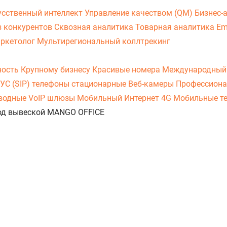
усственный интеллект
Управление качеством (QM)
Бизнес-
з конкурентов
Сквозная аналитика
Товарная аналитика
Em
аркетолог
Мультирегиональный коллтрекинг
ность
Крупному бизнесу
Красивые номера
Международный
УС (SIP) телефоны стационарные
Веб-камеры
Профессиона
оводные
VoIP шлюзы
Мобильный Интернет 4G
Мобильные т
 под вывеской MANGO OFFICE