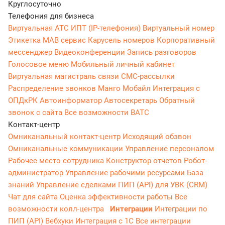
Круглосуточно
Телефония для бизнеса
Виртуальная АТС
ИПТ (IP-телефония)
Виртуальный номер
Этикетка
МАВ сервис
Карусель номеров
Корпоративный
мессенджер
Видеоконференции
Запись разговоров
Голосовое меню
Мобильный личный кабинет
Виртуальная магистраль связи
СМС-рассылки
Распределение звонков
Манго Мобайл
Интеграция с
ОПДкРК
Автоинформатор
Автосекретарь
Обратный
звонок с сайта
Все возможности ВАТС
Контакт-центр
Омниканальный контакт-центр
Исходящий обзвон
Омниканальные коммуникации
Управление персоналом
Рабочее место сотрудника
Конструктор отчетов
Робот-
администратор
Управление рабочими ресурсами
База
знаний
Управление сделками
ПИП (API) для УВК (CRM)
Чат для сайта
Оценка эффективности работы
Все
возможности колл-центра
Интеграции
Интеграции по
ПИП (API)
Вебхуки
Интеграция с 1С
Все интеграции