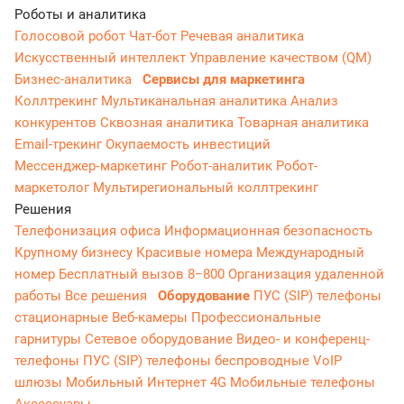
Роботы и аналитика
Голосовой робот
Чат-бот
Речевая аналитика
Искусственный интеллект
Управление качеством (QM)
Бизнес-аналитика
Сервисы для маркетинга
Коллтрекинг
Мультиканальная аналитика
Анализ
конкурентов
Сквозная аналитика
Товарная аналитика
Email-трекинг
Окупаемость инвестиций
Мессенджер‑маркетинг
Робот-аналитик
Робот-
маркетолог
Мультирегиональный коллтрекинг
Решения
Телефонизация офиса
Информационная безопасность
Крупному бизнесу
Красивые номера
Международный
номер
Бесплатный вызов 8−800
Организация удаленной
работы
Все решения
Оборудование
ПУС (SIP) телефоны
стационарные
Веб-камеры
Профессиональные
гарнитуры
Сетевое оборудование
Видео- и конференц-
телефоны
ПУС (SIP) телефоны беспроводные
VoIP
шлюзы
Мобильный Интернет 4G
Мобильные телефоны