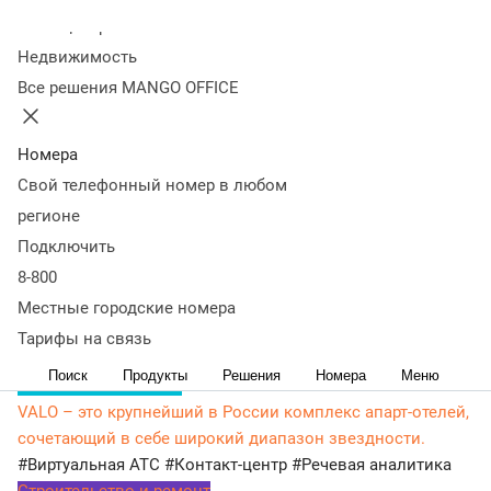
с международных виртуальных номеров.
Колл-центр
Недвижимость
Изменения коснутся всех тарифных планов.
Все решения MANGO OFFICE
Новые расценки — единые для всех регионов РФ.
Все детали доступны в файле по
ссылке
.
Номера
Истории наших клиентов
Свой телефонный номер в любом
YCLIENTS – сервис, который помогает
регионе
предпринимателям из сферы услуг увеличивать доход.
Подключить
#Виртуальная АТС
#Контакт-центр
#Коллтрекинг
8-800
Гостиничный бизнес
Роза Хутор – круглогодичный горный курорт мирового
Местные городские номера
класса. Запущен в 2010 году.
Тарифы на связь
#Виртуальная АТС
Поиск
Продукты
Решения
Номера
Меню
Гостиничный бизнес
VALO – это крупнейший в России комплекс апарт-отелей,
сочетающий в себе широкий диапазон звездности.
#Виртуальная АТС
#Контакт-центр
#Речевая аналитика