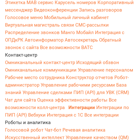
Этикетка
МАВ сервис
Карусель номеров
Корпоративный
мессенджер
Видеоконференции
Запись разговоров
Голосовое меню
Мобильный личный кабинет
Виртуальная магистраль связи
СМС-рассылки
Распределение звонков
Манго Мобайл
Интеграция с
ОПДкРК
Автоинформатор
Автосекретарь
Обратный
звонок с сайта
Все возможности ВАТС
Контакт-центр
Омниканальный контакт-центр
Исходящий обзвон
Омниканальные коммуникации
Управление персоналом
Рабочее место сотрудника
Конструктор отчетов
Робот-
администратор
Управление рабочими ресурсами
База
знаний
Управление сделками
ПИП (API) для УВК (CRM)
Чат для сайта
Оценка эффективности работы
Все
возможности колл-центра
Интеграции
Интеграции по
ПИП (API)
Вебхуки
Интеграция с 1С
Все интеграции
Роботы и аналитика
Голосовой робот
Чат-бот
Речевая аналитика
Искусственный интеллект
Управление качеством (QM)