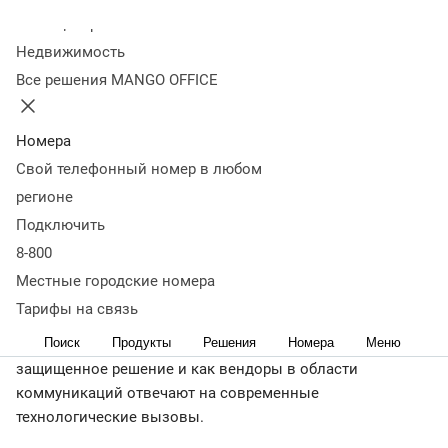
поддерживать
Колл-центр
Недвижимость
безопасность данных в
Все решения MANGO OFFICE
облачной телефонии
Номера
Свой телефонный номер в любом
31 марта 2023
30 078
регионе
За последний год на рынке облачных технологий
Подключить
фиксируют серьезный рост клиентского интереса к
информационной безопасности - особенно среди
8-800
крупного и среднего бизнеса. Сергей Борисов,
Местные городские номера
заместитель генерального директора по
Тарифы на связь
информационной безопасности компании
Поиск
Продукты
Решения
Номера
Меню
MANGO OFFICE, рассказал, как компании выбрать
защищенное решение и как вендоры в области
коммуникаций отвечают на современные
технологические вызовы.