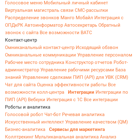
Голосовое меню
Мобильный личный кабинет
Виртуальная магистраль связи
СМС-рассылки
Распределение звонков
Манго Мобайл
Интеграция с
ОПДкРК
Автоинформатор
Автосекретарь
Обратный
звонок с сайта
Все возможности ВАТС
Контакт-центр
Омниканальный контакт-центр
Исходящий обзвон
Омниканальные коммуникации
Управление персоналом
Рабочее место сотрудника
Конструктор отчетов
Робот-
администратор
Управление рабочими ресурсами
База
знаний
Управление сделками
ПИП (API) для УВК (CRM)
Чат для сайта
Оценка эффективности работы
Все
возможности колл-центра
Интеграции
Интеграции по
ПИП (API)
Вебхуки
Интеграция с 1С
Все интеграции
Роботы и аналитика
Голосовой робот
Чат-бот
Речевая аналитика
Искусственный интеллект
Управление качеством (QM)
Бизнес-аналитика
Сервисы для маркетинга
Коллтрекинг
Мультиканальная аналитика
Анализ