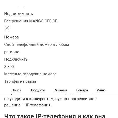
Колл-центр
04 июня 2021
30 600
Недвижимость
Оглавление
Все решения MANGO OFFICE
Что такое IP-телефония и как она работает
Почему IP-
телефония нужна интернет-магазину
Плюсы и минусы IP-
телефонии
Как подключить
IP-телефонию для интернет-
Номера
магазина
Какой номер выбрать
Какое оборудование и ПО
Свой телефонный номер в любом
нужно для интернет-телефонии
Заключение
регионе
Бизнес невозможен без коммуникаций: нужно
Подключить
принимать заявки от покупателей, оказывать
8-800
техподдержку и сопровождение, общаться с партнерами
и подрядчиками. Количество интернет-покупателей
Местные городские номера
растет, а вместе с ними и требования к системе связи.
Тарифы на связь
Обычная телефонная сеть больше не решает задачи
Поиск
Продукты
Решения
Номера
Меню
современного бизнеса. Чтобы продажи росли, а клиенты
не уходили к конкурентам, нужно прогрессивное
решение — IP-телефония.
Что такое IP-телефония и как она