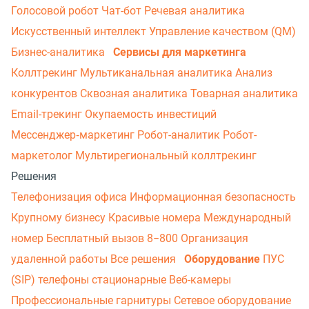
Голосовой робот
Чат-бот
Речевая аналитика
Искусственный интеллект
Управление качеством (QM)
Бизнес-аналитика
Сервисы для маркетинга
Коллтрекинг
Мультиканальная аналитика
Анализ
конкурентов
Сквозная аналитика
Товарная аналитика
Email-трекинг
Окупаемость инвестиций
Мессенджер‑маркетинг
Робот-аналитик
Робот-
маркетолог
Мультирегиональный коллтрекинг
Решения
Телефонизация офиса
Информационная безопасность
Крупному бизнесу
Красивые номера
Международный
номер
Бесплатный вызов 8−800
Организация
удаленной работы
Все решения
Оборудование
ПУС
(SIP) телефоны стационарные
Веб-камеры
Профессиональные гарнитуры
Сетевое оборудование