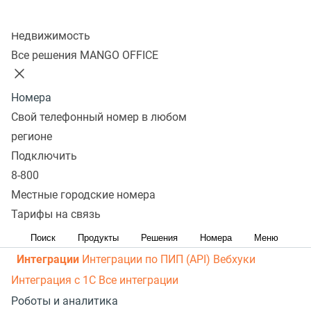
рассылки
Распределение звонков
Манго Мобайл
Колл-центр
Интеграция с ОПДкРК
Автоинформатор
Недвижимость
Автосекретарь
Обратный звонок с сайта
Все
Все решения MANGO OFFICE
возможности ВАТС
Контакт-центр
Номера
Омниканальный контакт-центр
Исходящий обзвон
Свой телефонный номер в любом
Омниканальные коммуникации
Управление
регионе
персоналом
Рабочее место сотрудника
Конструктор
Подключить
8-800
отчетов
Робот-администратор
Управление рабочими
Местные городские номера
ресурсами
База знаний
Управление сделками
ПИП
Тарифы на связь
(API) для УВК (CRM)
Чат для сайта
Оценка
эффективности работы
Все возможности колл-центра
Поиск
Продукты
Решения
Номера
Меню
Интеграции
Интеграции по ПИП (API)
Вебхуки
Интеграция с 1С
Все интеграции
Роботы и аналитика